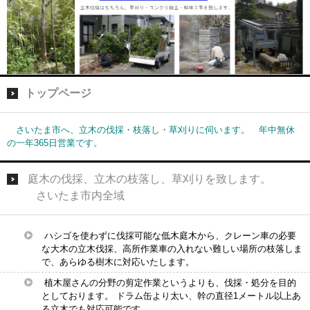
トップページ
さいたま市へ、立木の伐採・枝落し・草刈りに伺います。 年中無休
の一年365日営業です。
庭木の伐採、立木の枝落し、草刈りを致します。
さいたま市内全域
ハシゴを使わずに伐採可能な低木庭木から、クレーン車の必要
な大木の立木伐採、高所作業車の入れない難しい場所の枝落しま
で、あらゆる樹木に対応いたします。
植木屋さんの分野の剪定作業というよりも、伐採・処分を目的
としております。 ドラム缶より太い、幹の直径1メートル以上あ
る立木でも対応可能です。