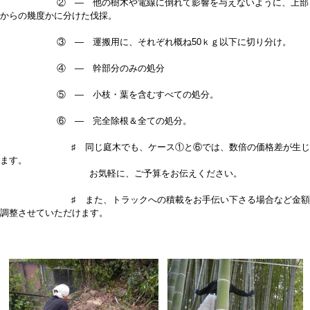
② — 他の樹木や電線に倒れて影響を与えないように、上部
からの幾度かに分けた伐採。
③ — 運搬用に、それぞれ概ね50ｋｇ以下に切り分け。
④ — 幹部分のみの処分
⑤ — 小枝・葉を含むすべての処分。
⑥ — 完全除根＆全ての処分。
♯ 同じ庭木でも、ケース①と⑥では、数倍の価格差が生じ
ます。
お気軽に、ご予算をお伝えください。
♯ また、トラックへの積載をお手伝い下さる場合など金額
調整させていただけます。